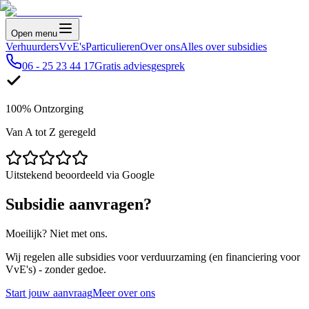
Open menu
Verhuurders
VvE's
Particulieren
Over ons
Alles over subsidies
06 - 25 23 44 17
Gratis adviesgesprek
100% Ontzorging
Van A tot Z geregeld
Uitstekend beoordeeld via Google
Subsidie aanvragen?
Moeilijk? Niet met ons.
Wij regelen alle subsidies voor verduurzaming (en financiering voor
VvE's) - zonder gedoe.
Start jouw aanvraag
Meer over ons