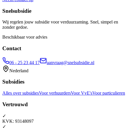
Snelsubsidie
Wij regelen jouw subsidie voor verduurzaming. Snel, simpel en
zonder gedoe.
Beschikbaar voor advies
Contact
06 - 25 23 44 17
aanvraag@snelsubsidie.nl
Nederland
Subsidies
Alles over subsidies
Voor verhuurders
Voor VvE's
Voor particulieren
Vertrouwd
✓
KVK: 93148097
✓