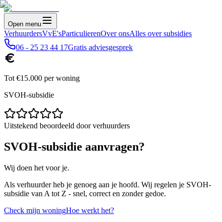
Open menu
Verhuurders
VvE's
Particulieren
Over ons
Alles over subsidies
06 - 25 23 44 17
Gratis adviesgesprek
Tot €15.000 per woning
SVOH-subsidie
Uitstekend beoordeeld door verhuurders
SVOH-subsidie aanvragen?
Wij doen het voor je.
Als verhuurder heb je genoeg aan je hoofd. Wij regelen je SVOH-
subsidie van A tot Z - snel, correct en zonder gedoe.
Check mijn woning
Hoe werkt het?