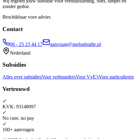
Wij regelen jouw subsidie voor verduurzaming. Snel, simpel en
zonder gedoe.
Beschikbaar voor advies
Contact
06 - 25 23 44 17
aanvraag@snelsubsidie.nl
Nederland
Subsidies
Alles over subsidies
Voor verhuurders
Voor VvE's
Voor particulieren
Vertrouwd
✓
KVK: 93148097
✓
No cure, no pay
✓
100+ aanvragen