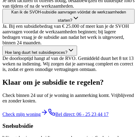
Je hebt facturen of offertes nodig, betaalbewijzen en duidelijke foto's
van tijdens of na de werkzaamheden.
Kan ik de SVOH-subsidie aanvragen vóórdat de werkzaamheden
starten?
Ja. Bij een subsidiebedrag van € 25.000 of meer kun je de SVOH
aanvragen voordat de werkzaamheden beginnen; bij lagere
bedragen vraag je de subsidie aan nadat het werk is uitgevoerd,
binnen 24 maanden.
Hoe lang duurt het subsidieproces?
De doorlooptijd hangt af van de RVO. Gemiddeld duurt het 8 tot 13
weken na indiening. Wij zorgen dat je aanvraag compleet en correct
is, zodat er geen onnodige vertragingen ontstaan.
Klaar om je subsidie te regelen?
Check binnen 24 uur of je woning in aanmerking komt. Vrijblijvend
en zonder kosten.
Check mijn woning
Bel direct: 06 - 25 23 44 17
Snelsubsidie